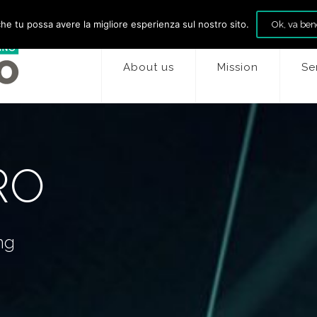
che tu possa avere la migliore esperienza sul nostro sito.
Ok, va ben
About us
Mission
Se
RO
ng