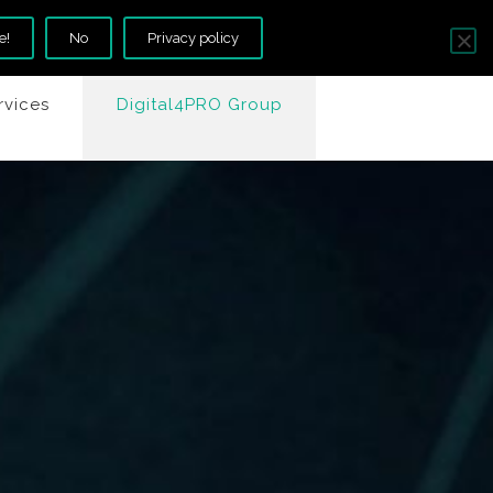
e!
No
Privacy policy
rvices
Digital4PRO Group