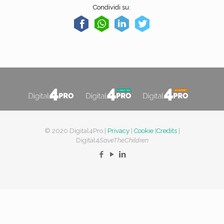
Condividi su:
© 2020 Digital4Pro |
Privacy
|
Cookie
|
Credits
|
Digital4
SaveTheChildren