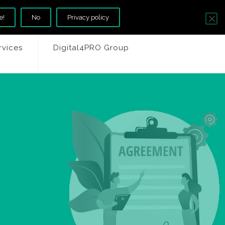
e!
No
Privacy policy
rvices
Digital4PRO Group