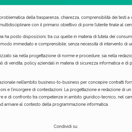
 problematica della trasparenza, chiarezza, comprensibilità dei testi 
ultidisciplinare con il primario obiettivo di porre l’utente finale al ce
a ha posto disposizioni, tra cui quelle in materia di tutela dei consu
 modo immediato e comprensibile, senza necessità di intervento di 
ilizzato sia nella progettazione di norme e procedure, sia nella redaz
li di vendita, policy aziendali in materia di sicurezza informatica e di 
rnazionale nell’ambito business-to-business per concepire contratti form
ioni e l’insorgere di contestazioni. La progettazione e redazione di
nare e di confronto tra competenze in ambito giuridico-tecnico, nel 
o ad arrivare al contesto della programmazione informatica.
Condividi su: