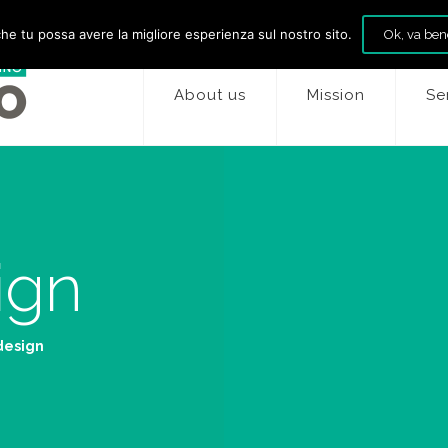
che tu possa avere la migliore esperienza sul nostro sito.
Ok, va ben
About us
Mission
Se
ign
design